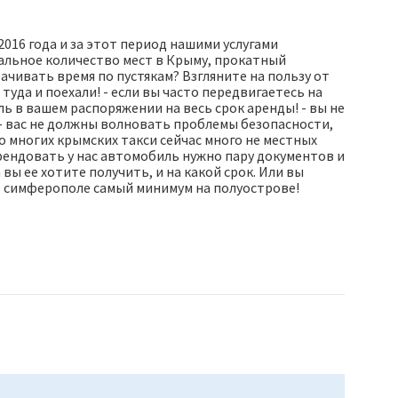
016 года и за этот период нашими услугами
альное количество мест в Крыму, прокатный
ачивать время по пустякам? Взгляните на пользу от
 туда и поехали! - если вы часто передвигаетесь на
ль в вашем распоряжении на весь срок аренды! - вы не
- вас не должны волновать проблемы безопасности,
о многих крымских такси сейчас много не местных
рендовать у нас автомобиль нужно пару документов и
ы ее хотите получить, и на какой срок. Или вы
 в симферополе самый минимум на полуострове!