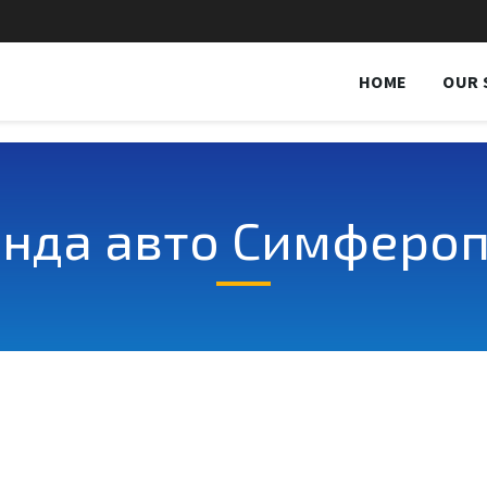
HOME
OUR 
нда авто Симферо