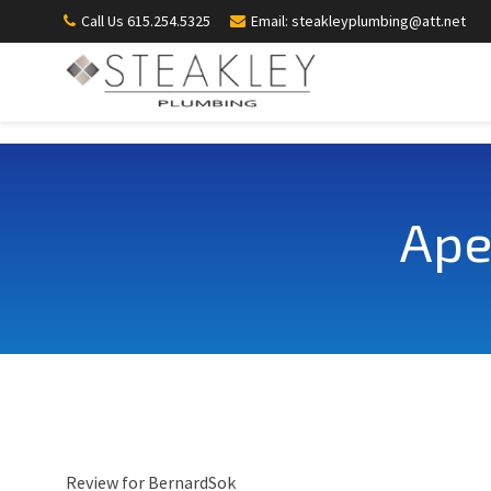
Call Us 615.254.5325
Email: steakleyplumbing@att.net
Аре
Review for BernardSok