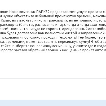
оле. Наша компания ПАРК82 предоставляет услуги проката с 2
ам нужно объехать за небольшой промежуток времени, максим
Крым, но у вас нет личного транспорта, но не привыкли растр
нспорта (билеты, расписание и т.д.), когда и когда захотели,
акси! - вас никто никуда не торопит, арендованный автомоби
на будет доставлена вам полностью чистой и заправленной 
трахованы и постоянно проходят техосмотр! Тем более, что в
дки, временами, может составлять нереальную сумму! Чтобы а
сайте, выберите понравившуюся машину, укажите где и когда в
 просто заказав обратный звонок. У нас цена на прокат авто