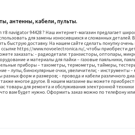
ы, антенны, кабели, пульты.
мп т8 navigator 94428 ? Наш интернет-магазин предлагает шир
спользовать для замены износившихся и сломанных деталей.
ть быструю доставку. На нашем сайте сделать покупку очен
 ссылке https://www.novoelectronica.ru/, чтобы приобрести д
ожете заказать: - радиодетали: транзисторы, оптопары, мик
борудование и материалы для пайки – газовые паяльники, пая
ительные приборы – тахометры, термометры, таймеры, тесте
ие – лупы, бинокулярные очки, увеличители; - инструменты –
 разных форм и размеров; - провода и кабели различного ди
 также многое другое. В нашем магазине вы можете приобрест
нас товары для ремонта и обслуживания электронной техники
, что вам будет нужно. Оформить заказ можно по телефону или