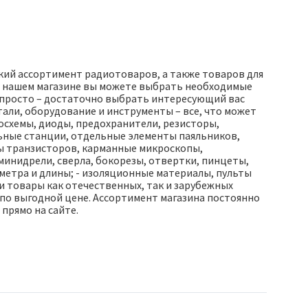
окий ассортимент радиотоваров, а также товаров для
 В нашем магазине вы можете выбрать необходимые
ь просто – достаточно выбрать интересующий вас
етали, оборудование и инструменты – все, что может
росхемы, диоды, предохранители, резисторы,
льные станции, отдельные элементы паяльников,
ры транзисторов, карманные микроскопы,
 минидрели, сверла, бокорезы, отвертки, пинцеты,
аметра и длины; - изоляционные материалы, пульты
и товары как отечественных, так и зарубежных
 по выгодной цене. Ассортимент магазина постоянно
 прямо на сайте.