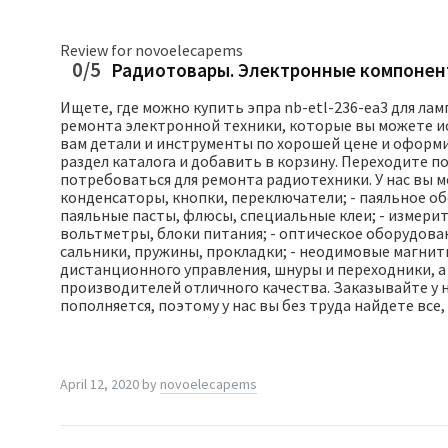
Review for novoelecapems
0/5
Радиотовары. Электронные компонент
Ищете, где можно купить эпра nb-etl-236-ea3 для ла
ремонта электронной техники, которые вы можете и
вам детали и инструменты по хорошей цене и оформи
раздел каталога и добавить в корзину. Переходите по
потребоваться для ремонта радиотехники. У нас вы м
конденсаторы, кнопки, переключатели; - паяльное о
паяльные пасты, флюсы, специальные клеи; - измер
вольтметры, блоки питания; - оптическое оборудован
сальники, пружины, прокладки; - неодимовые магниты
дистанционного управления, шнуры и переходники, а
производителей отличного качества. Заказывайте у 
пополняется, поэтому у нас вы без труда найдете все
April 12, 2020
by
novoelecapems