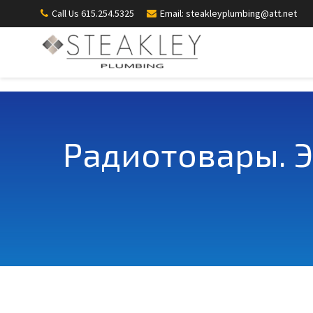
Call Us 615.254.5325
Email: steakleyplumbing@att.net
Радиотовары. 