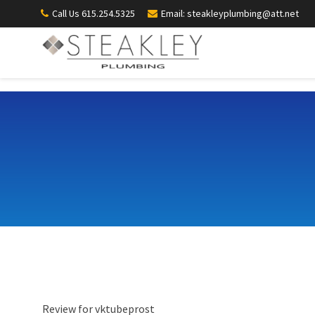
Call Us 615.254.5325
Email: steakleyplumbing@att.net
Review for vktubeprost